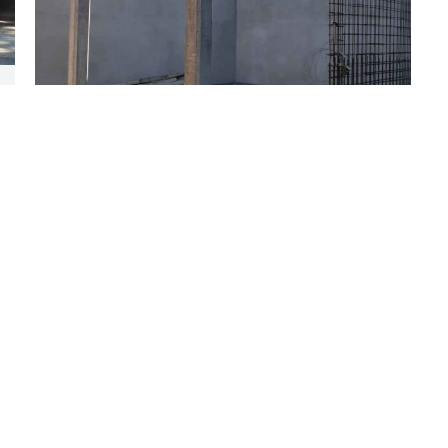
Nueva Comisaría Décima –
Departamento Capital – DAU
Como paso previo a la autorización de la orden
de pago correspondiente, el Departamento de
Ingenieros Fiscales del Tribunal de Cuentas