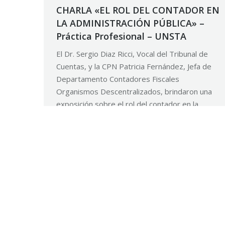
CHARLA «EL ROL DEL CONTADOR EN
LA ADMINISTRACIÓN PÚBLICA» –
Práctica Profesional – UNSTA
El Dr. Sergio Diaz Ricci, Vocal del Tribunal de
Cuentas, y la CPN Patricia Fernández, Jefa de
Departamento Contadores Fiscales
Organismos Descentralizados, brindaron una
exposición sobre el rol del contador en la
Administración Pública, el día martes 3 de
setiembre en el Anfiteatro de la UNSTA. Esta
charla fue organizada por la Cátedra de
Práctica…
4 septiembre, 2019
Noticias