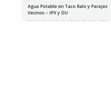
Agua Potable en Taco Ralo y Parajes
Vecinos – IPV y DU
Como paso previo a la autorización de la orden
de pago correspondiente, el Departamento de
Ingenieros Fiscales del Tribunal de Cuentas
constata en la obra el cumplimiento de lo
informado por la Repartición.
28 agosto, 2018
Noticias