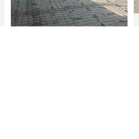
Tribunales II y Anexo – 2° etapa –
Poder Judicial
Como paso previo a la autorización de la orden
de pago correspondiente, el Departamento de
Ingenieros Fiscales del Tribunal de Cuentas
constata en la obra el cumplimiento de lo
informado por la Repartición.
28 agosto, 2018
Noticias