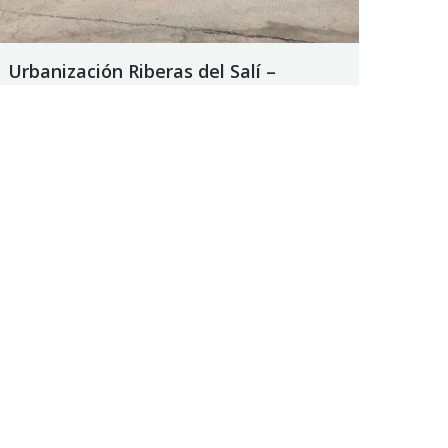
Urbanización Riberas del Salí –
Capital – Centro – Etapa I – IPV y DU
Como paso previo a la autorización de la orden
de pago correspondiente, el Departamento de
Ingenieros Fiscales del Tribunal de Cuentas
constata en la obra el cumplimiento de lo
informado por la Repartición.
28 agosto, 2018
Noticias