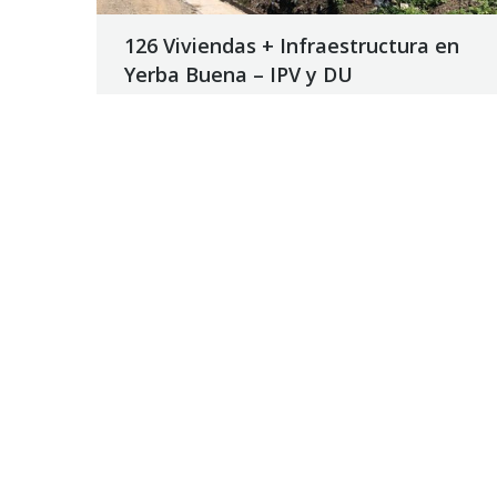
126 Viviendas + Infraestructura en
Yerba Buena – IPV y DU
Como paso previo a la autorización de la orden
de pago correspondiente, el Departamento de
Ingenieros Fiscales del Tribunal de Cuentas
constata en la obra el cumplimiento de lo
informado por la Repartición.
28 noviembre, 2018
Noticias