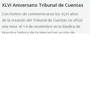
XLVI Aniversario Tribunal de Cuentas
Con motivo de conmemorarse los XLVI años
de la creación del Tribunal de Cuentas se ofició
una misa el 14 de noviembre en la Basílica de
Nuestra Señora de la Merced en acción de
gracia por este nuevo aniversario y en
memoria de los funcionarios y empleados
fallecidos. Participaron de la ceremonia el
segundo vocal…
22 noviembre, 2018
Noticias