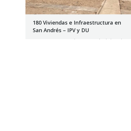
180 Viviendas e Infraestructura en
San Andrés – IPV y DU
Como paso previo a la autorización de la orden
de pago correspondiente, el Departamento de
Ingenieros Fiscales del Tribunal de Cuentas
constata en la obra el cumplimiento de lo
informado por la Repartición.
22 noviembre, 2018
Noticias