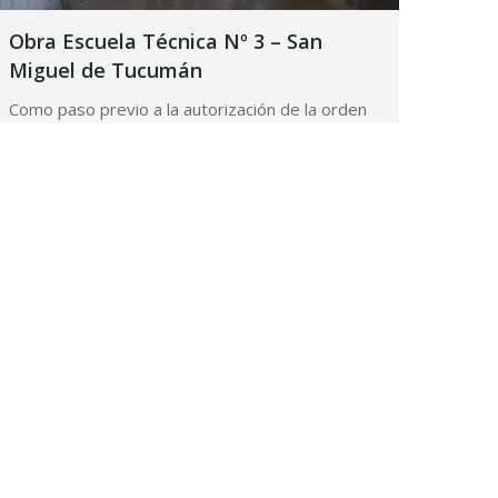
Obra Escuela Técnica Nº 3 – San
Miguel de Tucumán
Como paso previo a la autorización de la orden
de pago correspondiente, el Departamento de
Ingenieros Fiscales del Tribunal de Cuentas
constata en la obra el cumplimiento de lo
informado por la Repartición.
21 septiembre, 2017
Noticias