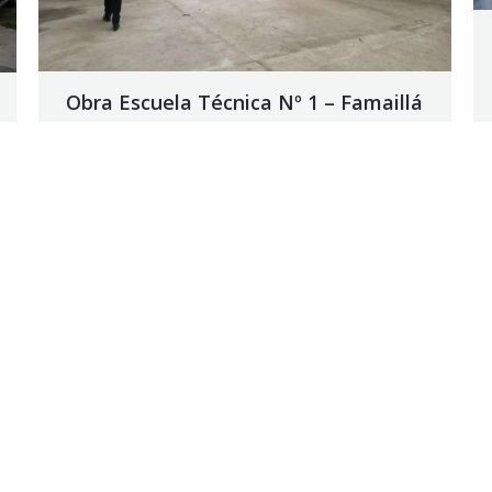
Obra Escuela Técnica Nº 1 – Famaillá
Como paso previo a la autorización de la orden
de pago correspondiente, el Departamento de
Ingenieros Fiscales del Tribunal de Cuentas
constata en la obra el cumplimiento de lo
informado por la Repartición.
21 septiembre, 2017
Noticias