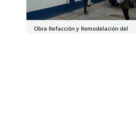
Obra Refacción y Remodelación del
Edificio Gerencia Ingeniería del
SEPAPYS
Como paso previo a la autorización de la orden
de pago correspondiente, el Departamento de
Ingenieros Fiscales del Tribunal de Cuentas
constata en la obra el cumplimiento de lo
informado por la Repartición.
21 septiembre, 2017
Noticias