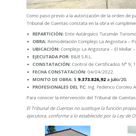
Como paso previo a la autorización de la orden de 
Tribunal de Cuentas constata en la obra el cumplimie
REPARTICIÓN:
Ente Autárquico Tucumán Turismo (
OBRA:
Remodelación Complejo La Angostura – Pab
UBICACIÓN:
Complejo La Angostura – El Mollar – T
EJECUTADA POR:
B&B S.R.L.
CONSTATACIÓN:
Control de Certificados N° 9, 1
FECHA CONSTATACIÓN:
04/04/2022.
MONTO DE OBRA: $
9.373.826,92
a Julio/20.
PROFESIONALES DEL TC:
Ing. Federico Coroleu A
Para conocer la intervención del Tribunal de Cuenta
El Tribunal de Cuentas no sustituye la función propi
ejecutora, conforme a lo establecido por la Ley de O