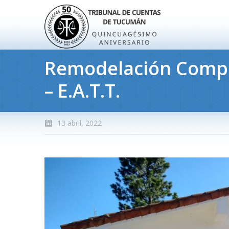
Remodelación Comple
– E.A.T.T.
13 abril, 2022