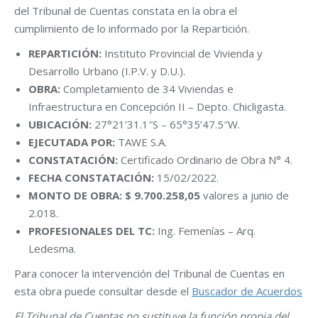
del Tribunal de Cuentas constata en la obra el
cumplimiento de lo informado por la Repartición.
REPARTICIÓN:
Instituto Provincial de Vivienda y
Desarrollo Urbano (I.P.V. y D.U.).
OBRA:
Completamiento de 34 Viviendas e
Infraestructura en Concepción II – Depto. Chicligasta.
UBICACIÓN:
27°21’31.1″S – 65°35’47.5″W.
EJECUTADA POR:
TAWE S.A.
CONSTATACIÓN:
Certificado Ordinario de Obra N° 4.
FECHA CONSTATACIÓN:
15/02/2022.
MONTO DE OBRA:
$ 9.700.258,05
valores a junio de
2.018.
PROFESIONALES DEL TC:
Ing. Femenías – Arq.
Ledesma.
Para conocer la intervención del Tribunal de Cuentas en
esta obra puede consultar desde el
Buscador de Acuerdos
El Tribunal de Cuentas no sustituye la función propia del